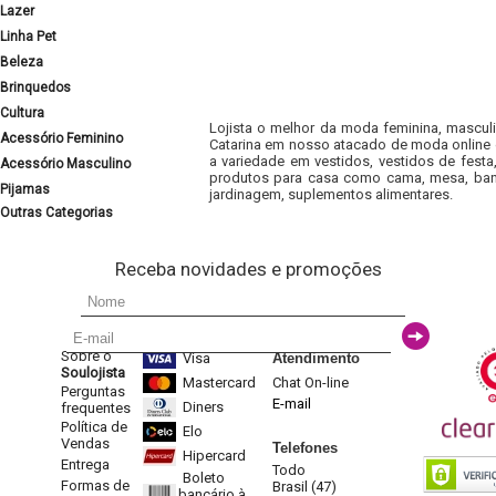
Lazer
Linha Pet
Beleza
Brinquedos
Cultura
Lojista o melhor da moda feminina, masculi
Acessório Feminino
Catarina em nosso atacado de moda online e
a variedade em vestidos, vestidos de fest
Acessório Masculino
produtos para casa como cama, mesa, banh
Pijamas
jardinagem, suplementos alimentares.
Outras Categorias
Receba novidades e promoções
Sobre o
Visa
Atendimento
Soulojista
Mastercard
Chat On-line
Perguntas
E-mail
Diners
frequentes
Política de
Elo
Vendas
Telefones
Hipercard
Entrega
Todo
Boleto
Formas de
Brasil (47)
bancário à