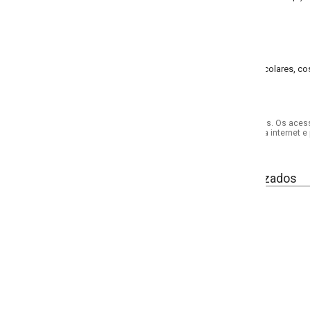
 escolares, costura e acabamentos de cortes em geral. Sem opção de cor e mod
s. Os acessórios utilizados na produção das fotos não acompanham o produto.
internet e por telefone. Em caso de divergência, o preço válido será sempre aq
izados