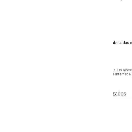
fabricadas em tecido 100% algodão e possuem ótima absorção, durabilidade 
s. Os acessórios utilizados na produção das fotos não acompanham o produto.
internet e por telefone. Em caso de divergência, o preço válido será sempre aq
izados