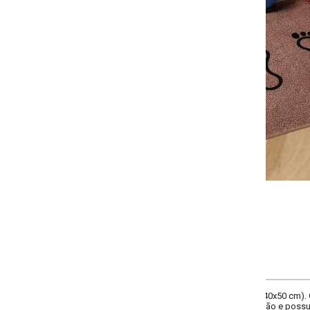
Selecione a quantidade:
-
+
Único
COMPRAR
(40x50 cm). Composição: 100% algodão. Gramatura: 247 g/m². As toalhas da 
ão e possuem ótima absorção, durabilidade e fica mais macio a cada lavag