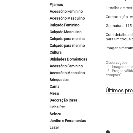
Pijamas
1 toalha de ros
Acessório Feminino
Composição: e
Acessório Masculino
Calçado Feminino
Gramatura: 115 
Calçado Masculino
Com detalhes da
Calçado para menina
para um toque d
Calçado para menino
Imagens meramen
Cultura
Utilidades Domésticas
Observações:
Acessório Feminino
1.
Imagens mera
2.
Preços válid
Acessório Masculino
compras".
Brinquedos
Cama
Últimos pro
Mesa
Decoração Casa
Linha Pet
Beleza
Jardim e Ferramentas
Lazer