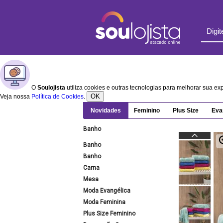
O
Soulojista
utiliza cookies e outras tecnologias para melhorar sua e
OK
Veja nossa
Política de Cookies
.
Novidades
Feminino
Plus Size
Eva
Banho
Banho
Banho
Cama
Mesa
Moda Evangélica
Moda Feminina
Plus Size Feminino