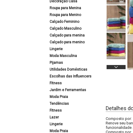
Decoração Casa
Roupa para Menina
Roupa para Menino
Calçado Feminino
Calçado Masculino
Calçado para menina
Calçado para menino
Lingerie
Moda Masculina
Pijamas
Utilidades Domésticas
Escolhas das Influencers
Fitness
Jardim e Ferramentas
Moda Praia
Tendências
Detalhes d
Fitness
Lazer
Composto por: 
Renove seu banh
Lingerie
funcionalidade.
Moda Praia
Composto por: