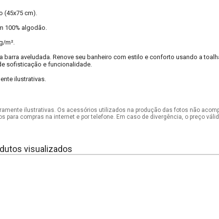
to (45x75 cm).
m 100% algodão.
g/m².
 barra aveludada. Renove seu banheiro com estilo e conforto usando a toalh
e sofisticação e funcionalidade.
te ilustrativas.
mente ilustrativas. Os acessórios utilizados na produção das fotos não acom
os para compras na internet e por telefone. Em caso de divergência, o preço vál
dutos visualizados