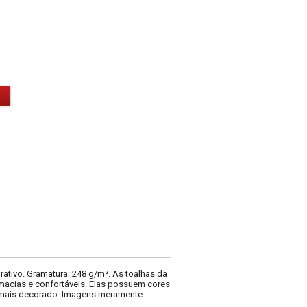
ativo. Gramatura: 248 g/m². As toalhas da
macias e confortáveis. Elas possuem cores
a mais decorado. Imagens meramente