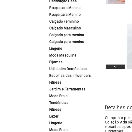
Decoração Casa
Roupa para Menina
Roupa para Menino
Calçado Feminino
Calçado Masculino
Calçado para menina
Calçado para menino
Lingerie
Moda Masculina
Pijamas
Utilidades Domésticas
Escolhas das Influencers
Fitness
Jardim e Ferramentas
Moda Praia
Tendências
Detalhes d
Fitness
Lazer
Composto por: 1
Coleção Adri sã
Lingerie
vibrantes e po
Moda Praia
ilustrativas.