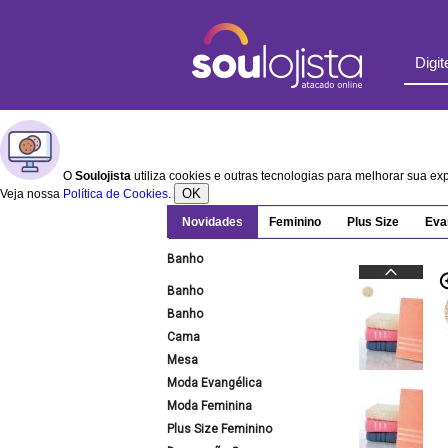
O
Soulojista
utiliza cookies e outras tecnologias para melhorar sua e
OK
Veja nossa
Política de Cookies
.
Novidades
Feminino
Plus Size
Eva
Banho
Banho
Banho
Cama
Mesa
Moda Evangélica
Moda Feminina
Plus Size Feminino