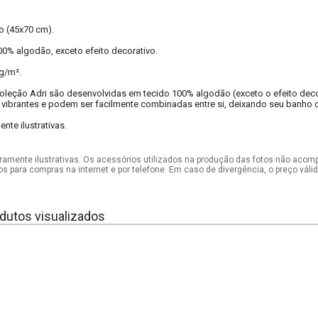
to (45x70 cm).
0% algodão, exceto efeito decorativo.
g/m².
oleção Adri são desenvolvidas em tecido 100% algodão (exceto o efeito decor
vibrantes e podem ser facilmente combinadas entre si, deixando seu banho 
te ilustrativas.
mente ilustrativas. Os acessórios utilizados na produção das fotos não acom
os para compras na internet e por telefone. Em caso de divergência, o preço vál
dutos visualizados