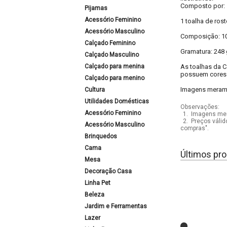
Composto por:
Pijamas
Acessório Feminino
1 toalha de ros
Acessório Masculino
Composição: 10
Calçado Feminino
Gramatura: 248 
Calçado Masculino
Calçado para menina
As toalhas da C
possuem cores 
Calçado para menino
Imagens meramen
Cultura
Utilidades Domésticas
Observações:
Acessório Feminino
1.
Imagens mera
2.
Preços válid
Acessório Masculino
compras".
Brinquedos
Cama
Últimos pro
Mesa
Decoração Casa
Linha Pet
Beleza
Jardim e Ferramentas
Lazer