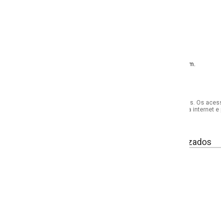
m.
s. Os acessórios utilizados na produção das fotos não acompanham o produto.
internet e por telefone. Em caso de divergência, o preço válido será sempre aq
izados