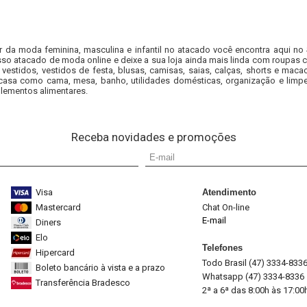
r da moda feminina, masculina e infantil no atacado você encontra aqui no
so atacado de moda online e deixe a sua loja ainda mais linda com roupas c
 vestidos, vestidos de festa, blusas, camisas, saias, calças, shorts e m
casa como cama, mesa, banho, utilidades domésticas, organização e limpe
lementos alimentares.
Receba novidades e promoções
Visa
Atendimento
Mastercard
Chat On-line
E-mail
Diners
Elo
Telefones
Hipercard
Todo Brasil (47) 3334-833
Boleto bancário à vista e a prazo
Whatsapp (47) 3334-8336
Transferência Bradesco
2ª a 6ª das 8:00h às 17:00