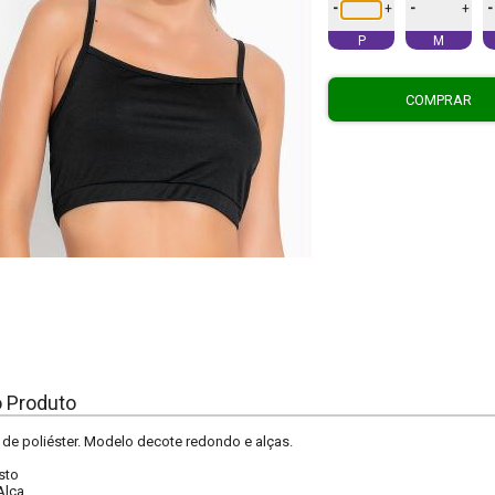
-
-
-
+
+
P
M
COMPRAR
o Produto
de poliéster. Modelo decote redondo e alças.
sto
Alça