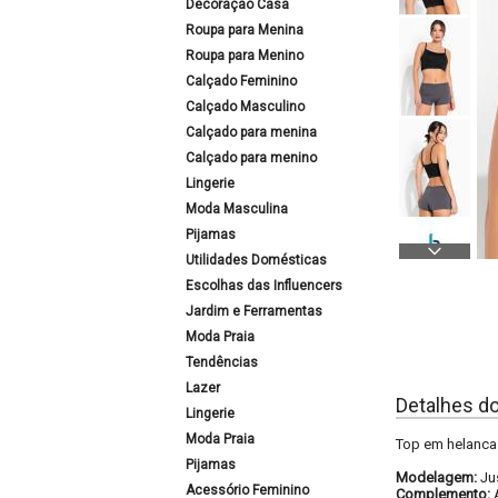
Decoração Casa
Roupa para Menina
Roupa para Menino
Calçado Feminino
Calçado Masculino
Calçado para menina
Calçado para menino
Lingerie
Moda Masculina
Pijamas
Utilidades Domésticas
Escolhas das Influencers
Jardim e Ferramentas
Moda Praia
Tendências
Lazer
Detalhes d
Lingerie
Moda Praia
Top em helanca 
Pijamas
Modelagem:
Ju
Acessório Feminino
Complemento: