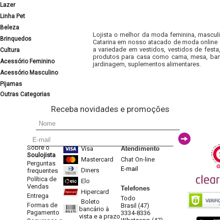
Lazer
Linha Pet
Beleza
Lojista o melhor da moda feminina, masculi
Brinquedos
Catarina em nosso atacado de moda online e
a variedade em vestidos, vestidos de fest
Cultura
produtos para casa como cama, mesa, banh
Acessório Feminino
jardinagem, suplementos alimentares.
Acessório Masculino
Pijamas
Outras Categorias
Receba novidades e promoções
Sobre o
Visa
Atendimento
Soulojista
Mastercard
Chat On-line
Perguntas
E-mail
Diners
frequentes
Política de
Elo
Vendas
Telefones
Hipercard
Entrega
Todo
Boleto
Formas de
Brasil (47)
bancário à
Pagamento
3334-8336
vista e a prazo