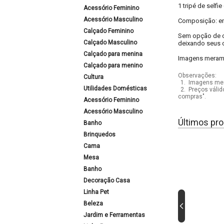
1 tripé de selfie
Acessório Feminino
Acessório Masculino
Composição: em
Calçado Feminino
Sem opção de co
Calçado Masculino
deixando seus c
Calçado para menina
Imagens meramen
Calçado para menino
Observações:
Cultura
1.
Imagens mera
Utilidades Domésticas
2.
Preços válid
compras".
Acessório Feminino
Acessório Masculino
Últimos pro
Banho
Brinquedos
Cama
Mesa
Banho
Decoração Casa
Linha Pet
Beleza
Jardim e Ferramentas