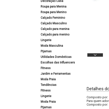
Decoração Casa
Roupa para Menina
Roupa para Menino
Calçado Feminino
Calçado Masculino
Calçado para menina
Calçado para menino
Lingerie
Moda Masculina
Pijamas
Utilidades Domésticas
Escolhas das Influencers
Fitness
Jardim e Ferramentas
Moda Praia
Tendências
Detalhes d
Fitness
Lingerie
Composto por: 1
Para quem adora
Moda Praia
Composto por:
Pijamas