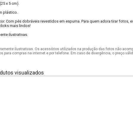
 (25 x 5 cm).
 plástico.
r. Com pés dobráveis revestidos em espuma. Para quem adora tirar fotos, es
licks mais lindos!
te ilustrativas.
mente ilustrativas. Os acessórios utilizados na produção das fotos não acom
os para compras na internet e por telefone. Em caso de divergência, o preço vál
dutos visualizados