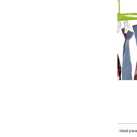
Selecione a quantidade:
-
+
COMPRAR
Ideal para secar lingeries, meias e peças pequenas. Tam.: 37 x 19 x 15 cm. Co