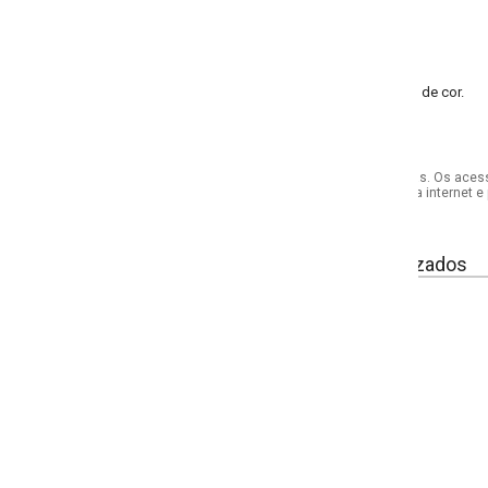
de cor.
s. Os acessórios utilizados na produção das fotos não acompanham o produto.
internet e por telefone. Em caso de divergência, o preço válido será sempre aq
izados