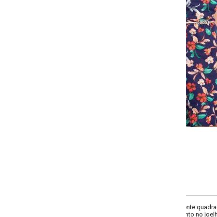
-
-
+
+
P
M
G
GG
COMPRAR
 frente quadrado, comprimento da manga curta, manga com babado, compleme
to no joelho, material malha de poliéster.