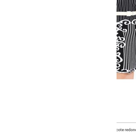
-
+
P
M
G
COMPRAR
cote redondo e mangas curtas. Comprimento: midi.