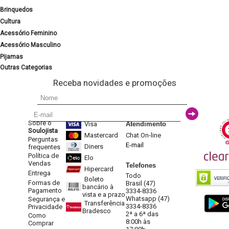
Brinquedos
Cultura
Acessório Feminino
Acessório Masculino
Pijamas
Outras Categorias
Receba novidades e promoções
Sobre o
Visa
Atendimento
Soulojista
Mastercard
Chat On-line
Perguntas
E-mail
Diners
frequentes
Política de
Elo
Vendas
Telefones
Hipercard
Entrega
Todo
Boleto
Formas de
Brasil (47)
bancário à
Pagamento
3334-8336
vista e a prazo
Whatsapp (47)
Segurança e
Transferência
3334-8336
Privacidade
Bradesco
2ª a 6ª das
Como
8:00h às
Comprar