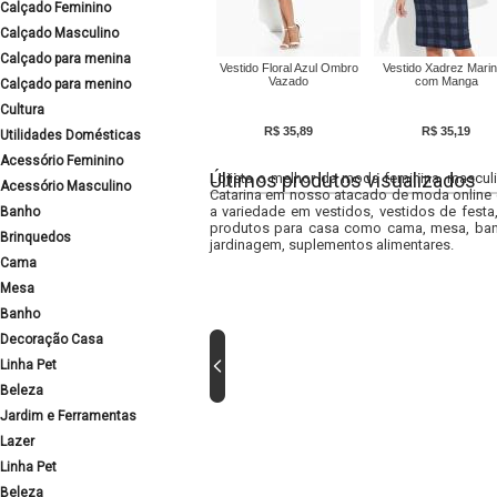
Calçado Feminino
Calçado Masculino
Calçado para menina
Vestido Floral Azul Ombro
Vestido Xadrez Mari
Vazado
com Manga
Calçado para menino
Cultura
R$ 35,89
R$ 35,19
Utilidades Domésticas
Acessório Feminino
Últimos produtos visualizados
Lojista o melhor da moda feminina, masculi
Acessório Masculino
Catarina em nosso atacado de moda online e
a variedade em vestidos, vestidos de fest
Banho
produtos para casa como cama, mesa, banh
Brinquedos
jardinagem, suplementos alimentares.
Cama
Mesa
Banho
Decoração Casa
Linha Pet
Beleza
Jardim e Ferramentas
Lazer
Linha Pet
Beleza