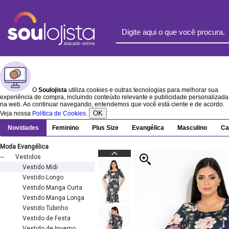
O
Soulojista
utiliza cookies e outras tecnologias para melhorar sua
experiência de compra, incluindo conteúdo relevante e publicidade personalizada
na web. Ao continuar navegando, entendemos que você está ciente e de acordo.
OK
Veja nossa
Política de Cookies
.
Novidades
Feminino
Plus Size
Evangélica
Masculino
Ca
Moda Evangélica
Vestidos
Vestido Midi
Vestido Longo
Vestido Manga Curta
Vestido Manga Longa
Vestido Tubinho
Vestido de Festa
Vestido de Inverno