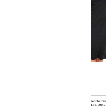
-
-
-
+
+
+
P
M
G
GG
COMPRAR
 decote frente gota e amarração, decote costas redondo, comprimento da ma
tas, comprimento no joelho, material malha de poliéster.