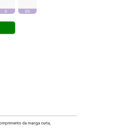
G
GG
comprimento da manga curta,