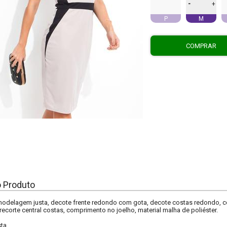
-
+
P
M
COMPRAR
o Produto
 modelagem justa, decote frente redondo com gota, decote costas redondo, 
corte central costas, comprimento no joelho, material malha de poliéster.
sta