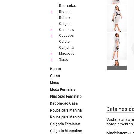
Bermudas
Blusas
Bolero
Calças
Camisas
Casacos
Colete
Conjunto
Macacão
Saias
Banho
Cama
Mesa
Moda Feminina
Plus Size Feminino
Decoração Casa
Detalhes d
Roupa para Menina
Roupa para Menino
Vestido preto,
complementos re
Calçado Feminino
Calçado Masculino
Modelagem:
Ju