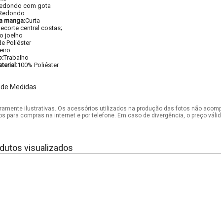
edondo com gota
Redondo
a manga:
Curta
ecorte central costas;
o joelho
e Poliéster
eiro
o:
Trabalho
erial:
100% Poliéster
 de Medidas
mente ilustrativas. Os acessórios utilizados na produção das fotos não acom
os para compras na internet e por telefone. Em caso de divergência, o preço vál
dutos visualizados