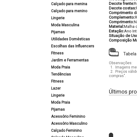
Decote frente:
R
Calçado para menina
Decote costas:
Calçado para menino
Comprimento d
Complemento:
R
Lingerie
Comprimento:
N
Moda Masculina
Material:
Malha d
Estação:
Ano Int
Pijamas
Situação de Us
Utilidades Domésticas
Composição Mat
Escolhas das Influencers
Fitness
Tabela
Jardim e Ferramentas
Observações:
Moda Praia
1.
Imagens mera
2.
Preços válid
Tendências
compras".
Fitness
Lazer
Últimos pro
Lingerie
Moda Praia
Pijamas
Acessório Feminino
Acessório Masculino
Calçado Feminino