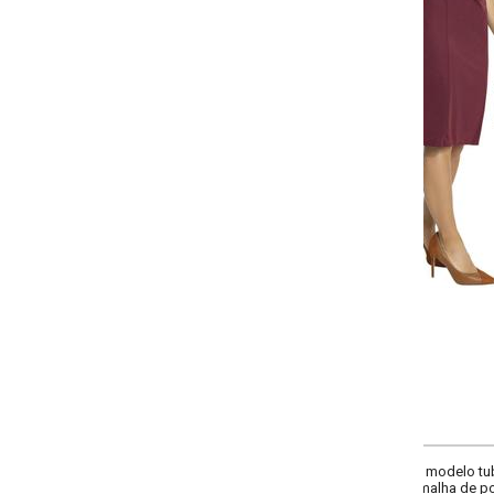
-
-
-
-
+
+
+
P
M
G
GG
COMPRAR
 modelo tubinho, decote frente canoa, comprimento da manga curta, comple
alha de poliéster.