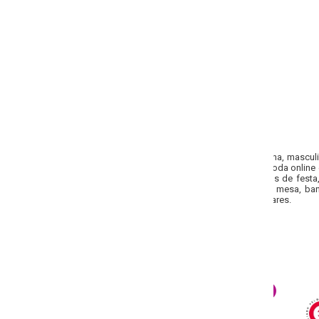
na, masculina e infantil no atacado você encontra aqui no
Soulojista
. Compr
a online e deixe a sua loja ainda mais linda com roupas cheias de estilo e
os de festa, blusas, camisas, saias, calças, shorts e macacão. Também te
mesa, banho, utilidades domésticas, organização e limpeza, brinquedos, 
ares.