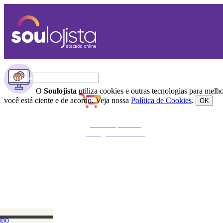
O
Soulojista
utiliza cookies e outras tecnologias para mel
você está ciente e de acordo. Veja nossa
Política de Cookies
.
OK
Não foi possível
carregar o carrinho
ino