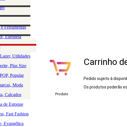
lino
iro
e Acessórios
ha
rio Masculino
zação e
 e Ferramentas
a
as
ção da Casa
x, Europeia
os
 e Saúde
olce, Lingerie
t
Rio
uedos
Lazer, Utilidades
Carrinho d
a
rite, Plus Size
a
a
OP, Popular
Pedido sujeito à disponi
arcas, Moda
Os produtos poderão es
Produto
ta, Calçados
 de Estoque
ss, Fast Fashion
e, Evangélica