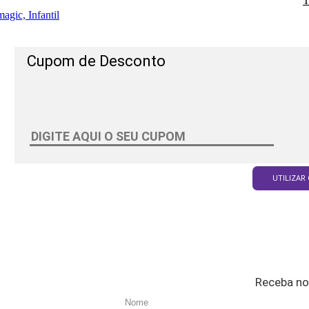
T
agic, Infantil
Cupom de Desconto
UTILIZAR
Receba no