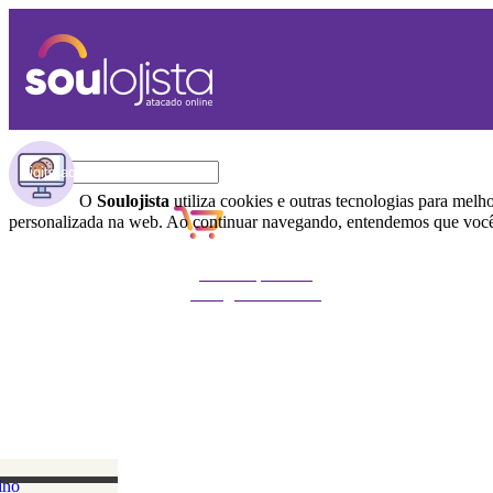
O
Soulojista
utiliza cookies e outras tecnologias para melh
personalizada na web. Ao continuar navegando, entendemos que você 
Não foi possível
carregar o carrinho
ino