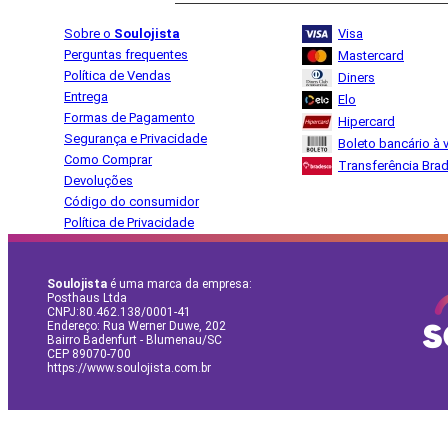
Sobre o
Soulojista
Visa
Perguntas frequentes
Mastercard
Política de Vendas
Diners
Entrega
Elo
Formas de Pagamento
Hipercard
Segurança e Privacidade
Boleto bancário à v
Como Comprar
Transferência Bra
Devoluções
Código do consumidor
Política de Privacidade
Soulojista
é uma marca da empresa:
Posthaus Ltda
CNPJ:80.462.138/0001-41
Endereço: Rua Werner Duwe, 202
Bairro Badenfurt - Blumenau/SC
CEP 89070-700
https://www.soulojista.com.br