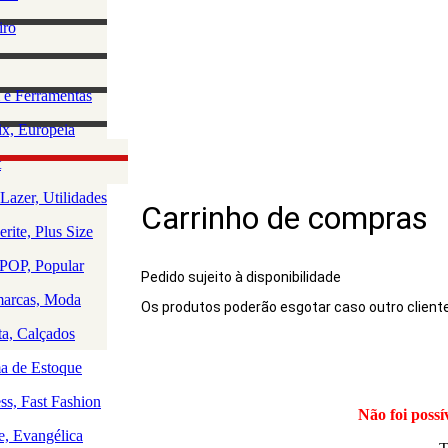
lino
iro
e Acessórios
ha
rio Masculino
zação e
 e Ferramentas
a
as
ção da Casa
x, Europeia
os
 e Saúde
olce, Lingerie
t
Rio
uedos
Lazer, Utilidades
Carrinho de compras
a
rite, Plus Size
a
a
OP, Popular
Pedido sujeito à disponibilidade
arcas, Moda
Os produtos poderão esgotar caso outro client
Produto
ta, Calçados
 de Estoque
ss, Fast Fashion
Não foi possí
e, Evangélica