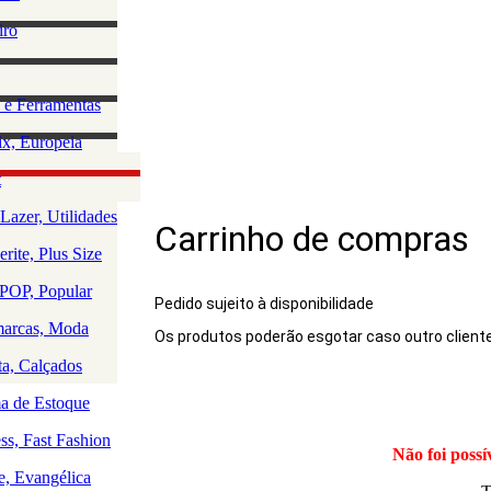
lino
iro
e Acessórios
ha
rio Masculino
zação e
 e Ferramentas
a
as
ção da Casa
x, Europeia
os
 e Saúde
olce, Lingerie
t
Rio
uedos
Lazer, Utilidades
Carrinho de compras
a
rite, Plus Size
a
a
OP, Popular
Pedido sujeito à disponibilidade
arcas, Moda
Os produtos poderão esgotar caso outro client
Produto
ta, Calçados
 de Estoque
ss, Fast Fashion
Não foi possí
e, Evangélica