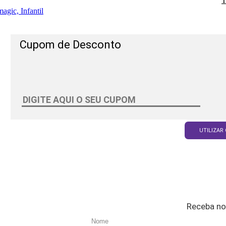
T
agic, Infantil
Cupom de Desconto
UTILIZAR
Receba no