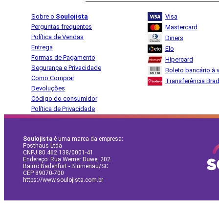
Sobre o
Soulojista
Visa
Perguntas frequentes
Mastercard
Política de Vendas
Diners
Entrega
Elo
Formas de Pagamento
Hipercard
Segurança e Privacidade
Boleto bancário à v
Como Comprar
Transferência Bra
Devoluções
Código do consumidor
Política de Privacidade
Soulojista
é uma marca da empresa:
Posthaus Ltda
CNPJ:80.462.138/0001-41
Endereço: Rua Werner Duwe, 202
Bairro Badenfurt - Blumenau/SC
CEP 89070-700
https://www.soulojista.com.br