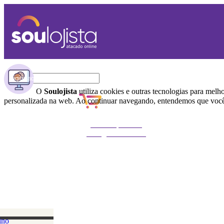
O
Soulojista
utiliza cookies e outras tecnologias para melh
personalizada na web. Ao continuar navegando, entendemos que você 
Não foi possível
carregar o carrinho
ino