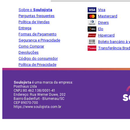
Sobre o
Soulojista
Visa
Perguntas frequentes
Mastercard
Política de Vendas
Diners
Entrega
Elo
Formas de Pagamento
Hipercard
Segurança e Privacidade
Boleto bancário à v
Como Comprar
Transferência Bra
Devoluções
Código do consumidor
Política de Privacidade
Soulojista
é uma marca da empresa:
Posthaus Ltda
CNPJ:80.462.138/0001-41
Endereço: Rua Werner Duwe, 202
Bairro Badenfurt - Blumenau/SC
CEP 89070-700
https://www.soulojista.com.br