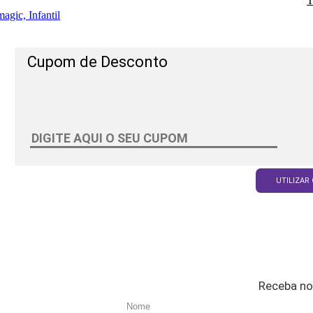
T
agic, Infantil
Cupom de Desconto
UTILIZAR
Receba no