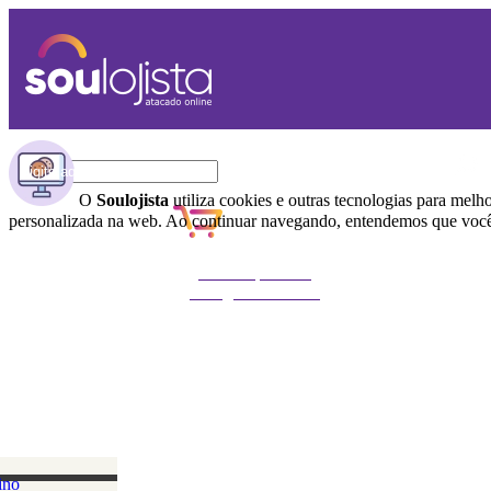
O
Soulojista
utiliza cookies e outras tecnologias para melh
personalizada na web. Ao continuar navegando, entendemos que você 
Não foi possível
carregar o carrinho
ino