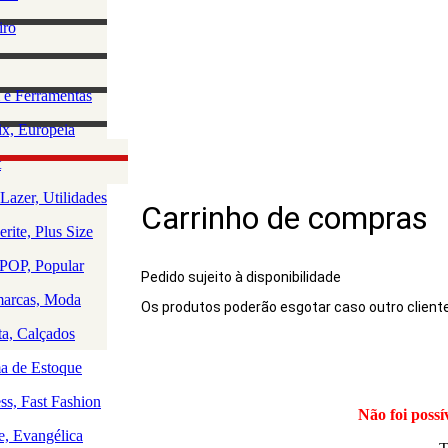
lino
iro
e Acessórios
ha
rio Masculino
zação e
 e Ferramentas
a
as
ção da Casa
x, Europeia
os
 e Saúde
olce, Lingerie
t
Rio
uedos
Lazer, Utilidades
Carrinho de compras
a
rite, Plus Size
a
a
OP, Popular
Pedido sujeito à disponibilidade
arcas, Moda
Os produtos poderão esgotar caso outro client
Produto
ta, Calçados
 de Estoque
ss, Fast Fashion
Não foi possí
e, Evangélica