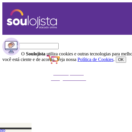
O
Soulojista
utiliza cookies e outras tecnologias para mel
você está ciente e de acordo. Veja nossa
Política de Cookies
.
OK
Não foi possível
carregar o carrinho
ino