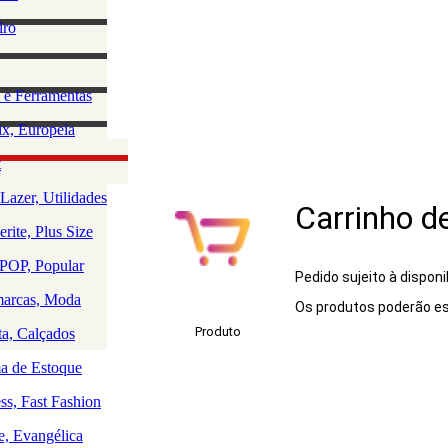
lino
iro
e Acessórios
ha
rio Masculino
zação e
 e Ferramentas
a
as
ção da Casa
x, Europeia
os
 e Saúde
olce, Lingerie
t
Rio
uedos
Lazer, Utilidades
Carrinho d
a
rite, Plus Size
a
a
OP, Popular
Pedido sujeito à disponi
arcas, Moda
Os produtos poderão es
Produto
ta, Calçados
 de Estoque
ss, Fast Fashion
e, Evangélica