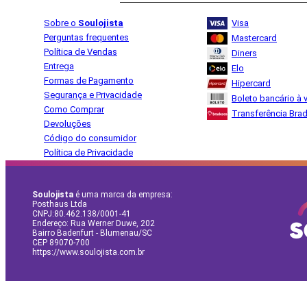
Sobre o
Soulojista
Visa
Perguntas frequentes
Mastercard
Política de Vendas
Diners
Entrega
Elo
Formas de Pagamento
Hipercard
Segurança e Privacidade
Boleto bancário à v
Como Comprar
Transferência Bra
Devoluções
Código do consumidor
Política de Privacidade
Soulojista
é uma marca da empresa:
Posthaus Ltda
CNPJ:80.462.138/0001-41
Endereço: Rua Werner Duwe, 202
Bairro Badenfurt - Blumenau/SC
CEP 89070-700
https://www.soulojista.com.br