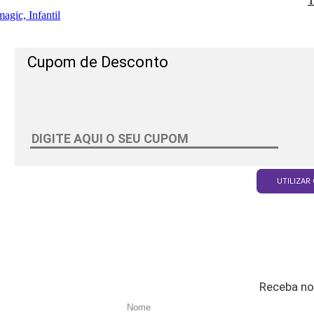
T
agic, Infantil
Cupom de Desconto
UTILIZAR
Receba no