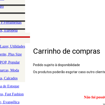
lino
iro
e Acessórios
ha
rio Masculino
zação e
 e Ferramentas
a
as
ção da Casa
x, Europeia
os
 e Saúde
olce, Lingerie
t
Rio
uedos
Lazer, Utilidades
Carrinho de compras
a
rite, Plus Size
a
a
OP, Popular
Pedido sujeito à disponibilidade
arcas, Moda
Os produtos poderão esgotar caso outro client
Produto
ta, Calçados
 de Estoque
ss, Fast Fashion
Não foi possí
e, Evangélica