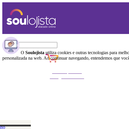
O
Soulojista
utiliza cookies e outras tecnologias para melh
personalizada na web. Ao continuar navegando, entendemos que você 
Não foi possível
carregar o carrinho
ino