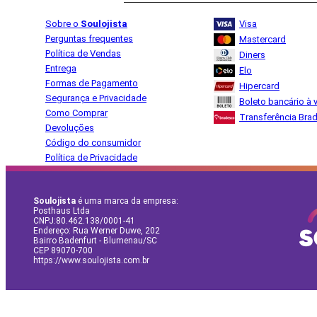
Sobre o
Soulojista
Visa
Perguntas frequentes
Mastercard
Política de Vendas
Diners
Entrega
Elo
Formas de Pagamento
Hipercard
Segurança e Privacidade
Boleto bancário à v
Como Comprar
Transferência Bra
Devoluções
Código do consumidor
Política de Privacidade
Soulojista
é uma marca da empresa:
Posthaus Ltda
CNPJ:80.462.138/0001-41
Endereço: Rua Werner Duwe, 202
Bairro Badenfurt - Blumenau/SC
CEP 89070-700
https://www.soulojista.com.br