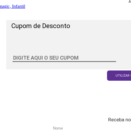
T
agic, Infantil
Cupom de Desconto
UTILIZAR
Receba no