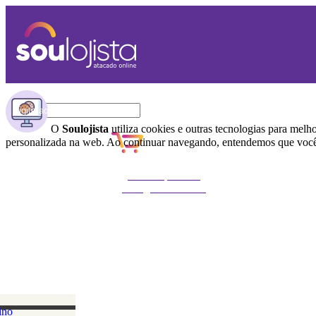
O
Soulojista
utiliza cookies e outras tecnologias para melh
personalizada na web. Ao continuar navegando, entendemos que você 
Não foi possível
carregar o carrinho
ino