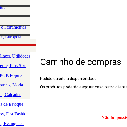
lino
iro
e Acessórios
ha
rio Masculino
zação e
 e Ferramentas
a
as
ção da Casa
x, Europeia
os
 e Saúde
olce, Lingerie
t
Rio
uedos
Lazer, Utilidades
Carrinho de compras
a
rite, Plus Size
a
a
OP, Popular
Pedido sujeito à disponibilidade
arcas, Moda
Os produtos poderão esgotar caso outro client
Produto
ta, Calçados
 de Estoque
ss, Fast Fashion
Não foi possí
e, Evangélica