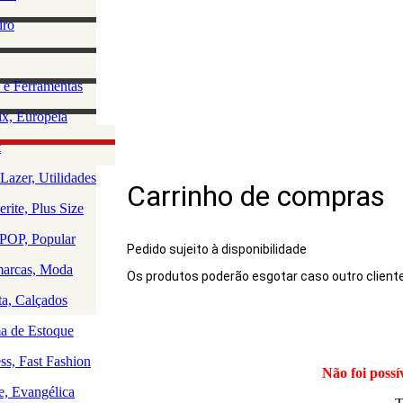
lino
iro
e Acessórios
ha
rio Masculino
zação e
 e Ferramentas
a
as
ção da Casa
x, Europeia
os
 e Saúde
olce, Lingerie
t
Rio
uedos
Lazer, Utilidades
Carrinho de compras
a
rite, Plus Size
a
a
OP, Popular
Pedido sujeito à disponibilidade
arcas, Moda
Os produtos poderão esgotar caso outro client
Produto
ta, Calçados
 de Estoque
ss, Fast Fashion
Não foi possí
e, Evangélica