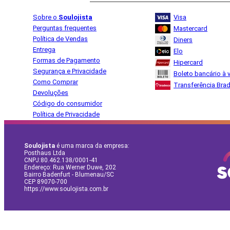
Sobre o
Soulojista
Visa
Perguntas frequentes
Mastercard
Política de Vendas
Diners
Entrega
Elo
Formas de Pagamento
Hipercard
Segurança e Privacidade
Boleto bancário à v
Como Comprar
Transferência Bra
Devoluções
Código do consumidor
Política de Privacidade
Soulojista
é uma marca da empresa:
Posthaus Ltda
CNPJ:80.462.138/0001-41
Endereço: Rua Werner Duwe, 202
Bairro Badenfurt - Blumenau/SC
CEP 89070-700
https://www.soulojista.com.br