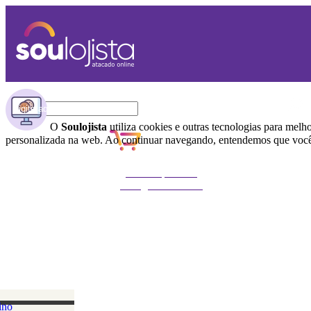
O
Soulojista
utiliza cookies e outras tecnologias para melh
personalizada na web. Ao continuar navegando, entendemos que você 
Não foi possível
carregar o carrinho
ino