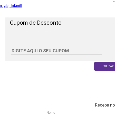
T
agic, Infantil
Cupom de Desconto
UTILIZAR
Receba no