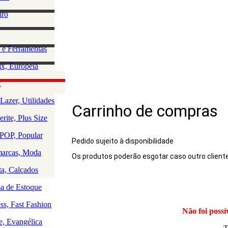
lino
iro
e Acessórios
ha
rio Masculino
zação e
 e Ferramentas
a
as
ção da Casa
x, Europeia
os
 e Saúde
olce, Lingerie
t
Rio
uedos
Lazer, Utilidades
Carrinho de compras
a
rite, Plus Size
a
a
OP, Popular
Pedido sujeito à disponibilidade
arcas, Moda
Os produtos poderão esgotar caso outro client
Produto
ta, Calçados
 de Estoque
ss, Fast Fashion
Não foi possí
e, Evangélica