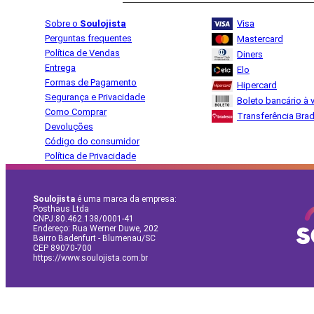
Sobre o
Soulojista
Visa
Perguntas frequentes
Mastercard
Política de Vendas
Diners
Entrega
Elo
Formas de Pagamento
Hipercard
Segurança e Privacidade
Boleto bancário à v
Como Comprar
Transferência Bra
Devoluções
Código do consumidor
Política de Privacidade
Soulojista
é uma marca da empresa:
Posthaus Ltda
CNPJ:80.462.138/0001-41
Endereço: Rua Werner Duwe, 202
Bairro Badenfurt - Blumenau/SC
CEP 89070-700
https://www.soulojista.com.br