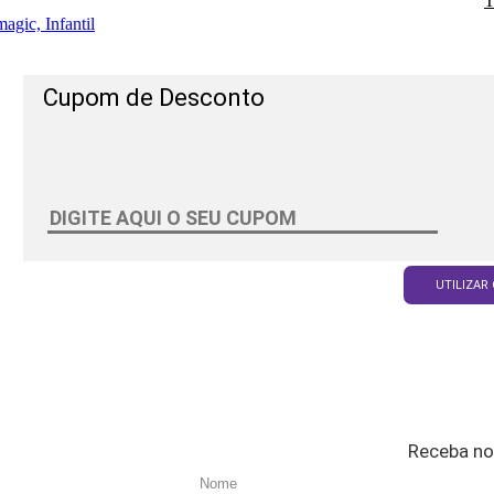
T
agic, Infantil
Cupom de Desconto
UTILIZAR
Receba no