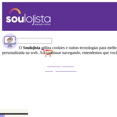
O
Soulojista
utiliza cookies e outras tecnologias para melh
personalizada na web. Ao continuar navegando, entendemos que você 
Não foi possível
carregar o carrinho
ino