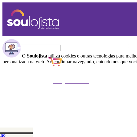
O
Soulojista
utiliza cookies e outras tecnologias para melh
personalizada na web. Ao continuar navegando, entendemos que você 
Não foi possível
carregar o carrinho
ino