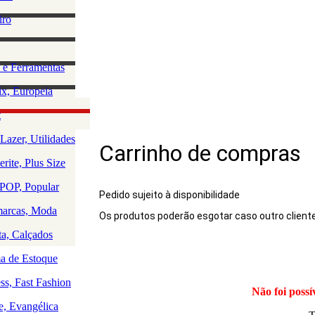
lino
iro
e Acessórios
ha
rio Masculino
zação e
 e Ferramentas
a
as
ção da Casa
x, Europeia
os
 e Saúde
olce, Lingerie
t
Rio
uedos
Lazer, Utilidades
Carrinho de compras
a
rite, Plus Size
a
a
OP, Popular
Pedido sujeito à disponibilidade
arcas, Moda
Os produtos poderão esgotar caso outro client
Produto
ta, Calçados
 de Estoque
ss, Fast Fashion
Não foi possí
e, Evangélica