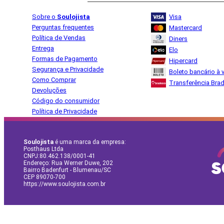
Sobre o
Soulojista
Visa
Perguntas frequentes
Mastercard
Política de Vendas
Diners
Entrega
Elo
Formas de Pagamento
Hipercard
Segurança e Privacidade
Boleto bancário à v
Como Comprar
Transferência Bra
Devoluções
Código do consumidor
Política de Privacidade
Soulojista
é uma marca da empresa:
Posthaus Ltda
CNPJ:80.462.138/0001-41
Endereço: Rua Werner Duwe, 202
Bairro Badenfurt - Blumenau/SC
CEP 89070-700
https://www.soulojista.com.br