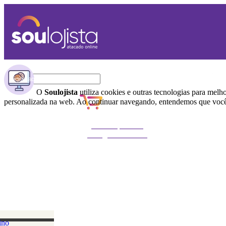
O
Soulojista
utiliza cookies e outras tecnologias para melh
personalizada na web. Ao continuar navegando, entendemos que você 
Não foi possível
carregar o carrinho
ino