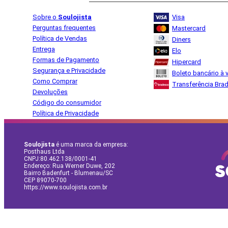
Sobre o
Soulojista
Visa
Perguntas frequentes
Mastercard
Política de Vendas
Diners
Entrega
Elo
Formas de Pagamento
Hipercard
Segurança e Privacidade
Boleto bancário à v
Como Comprar
Transferência Bra
Devoluções
Código do consumidor
Política de Privacidade
Soulojista
é uma marca da empresa:
Posthaus Ltda
CNPJ:80.462.138/0001-41
Endereço: Rua Werner Duwe, 202
Bairro Badenfurt - Blumenau/SC
CEP 89070-700
https://www.soulojista.com.br