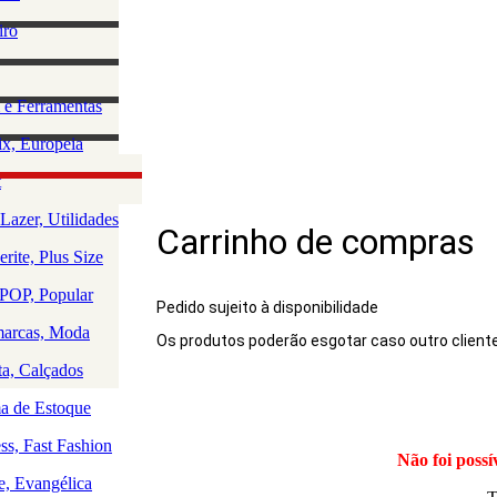
lino
iro
e Acessórios
ha
rio Masculino
zação e
 e Ferramentas
a
as
ção da Casa
x, Europeia
os
 e Saúde
olce, Lingerie
t
Rio
uedos
Lazer, Utilidades
Carrinho de compras
a
rite, Plus Size
a
a
OP, Popular
Pedido sujeito à disponibilidade
arcas, Moda
Os produtos poderão esgotar caso outro client
Produto
ta, Calçados
 de Estoque
ss, Fast Fashion
Não foi possí
e, Evangélica