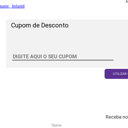
T
agic, Infantil
Cupom de Desconto
UTILIZAR
Receba no