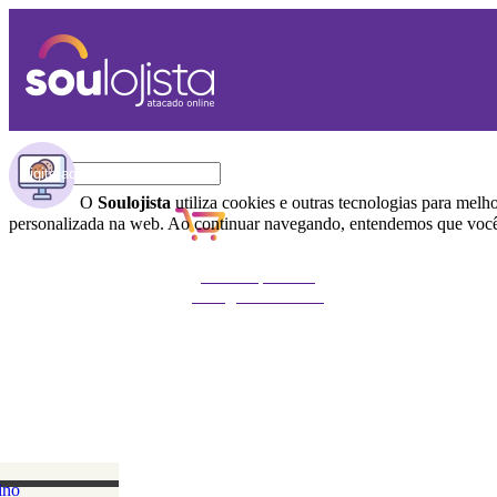
O
Soulojista
utiliza cookies e outras tecnologias para melh
personalizada na web. Ao continuar navegando, entendemos que você 
Não foi possível
carregar o carrinho
ino