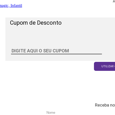
T
agic, Infantil
Cupom de Desconto
UTILIZAR
Receba no