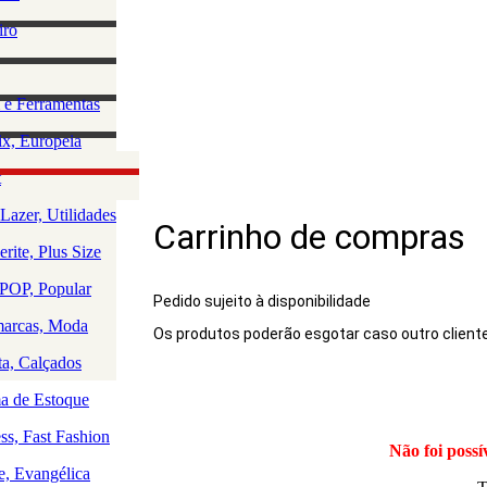
lino
iro
e Acessórios
ha
rio Masculino
zação e
 e Ferramentas
a
as
ção da Casa
x, Europeia
os
 e Saúde
olce, Lingerie
t
Rio
uedos
Lazer, Utilidades
Carrinho de compras
a
rite, Plus Size
a
a
OP, Popular
Pedido sujeito à disponibilidade
arcas, Moda
Os produtos poderão esgotar caso outro client
Produto
ta, Calçados
 de Estoque
ss, Fast Fashion
Não foi possí
e, Evangélica