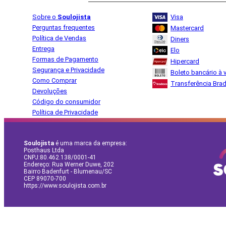
Sobre o
Soulojista
Visa
Perguntas frequentes
Mastercard
Política de Vendas
Diners
Entrega
Elo
Formas de Pagamento
Hipercard
Segurança e Privacidade
Boleto bancário à v
Como Comprar
Transferência Bra
Devoluções
Código do consumidor
Política de Privacidade
Soulojista
é uma marca da empresa:
Posthaus Ltda
CNPJ:80.462.138/0001-41
Endereço: Rua Werner Duwe, 202
Bairro Badenfurt - Blumenau/SC
CEP 89070-700
https://www.soulojista.com.br