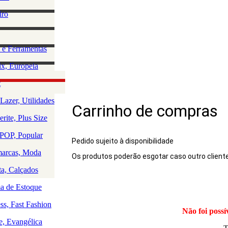
lino
iro
e Acessórios
ha
rio Masculino
zação e
 e Ferramentas
a
as
ção da Casa
x, Europeia
os
 e Saúde
olce, Lingerie
t
Rio
uedos
Lazer, Utilidades
Carrinho de compras
a
rite, Plus Size
a
a
OP, Popular
Pedido sujeito à disponibilidade
arcas, Moda
Os produtos poderão esgotar caso outro client
Produto
ta, Calçados
 de Estoque
ss, Fast Fashion
Não foi possí
e, Evangélica