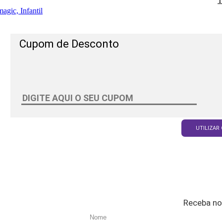
T
agic, Infantil
Cupom de Desconto
UTILIZAR
Receba no