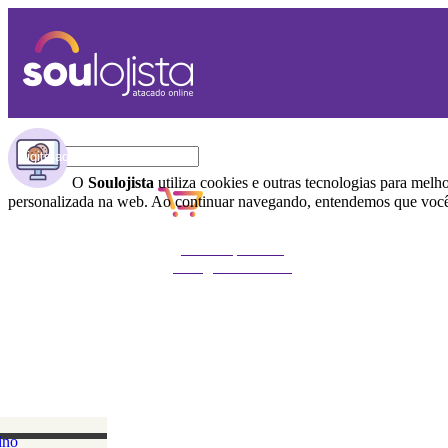
O
Soulojista
utiliza cookies e outras tecnologias para melh
personalizada na web. Ao continuar navegando, entendemos que você 
Não foi possível
carregar o carrinho
ino