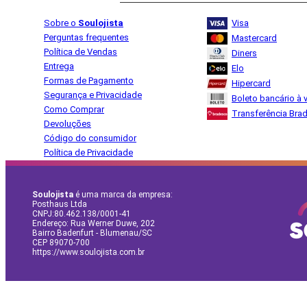
Sobre o
Soulojista
Visa
Perguntas frequentes
Mastercard
Política de Vendas
Diners
Entrega
Elo
Formas de Pagamento
Hipercard
Segurança e Privacidade
Boleto bancário à v
Como Comprar
Transferência Bra
Devoluções
Código do consumidor
Política de Privacidade
Soulojista
é uma marca da empresa:
Posthaus Ltda
CNPJ:80.462.138/0001-41
Endereço: Rua Werner Duwe, 202
Bairro Badenfurt - Blumenau/SC
CEP 89070-700
https://www.soulojista.com.br