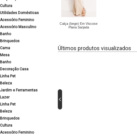
Cultura
Utilidades Domésticas
Acessório Feminino
Calça (bege) Em Viscose
Acessório Masculino
Plana Sarjada
Banho
Brinquedos
Últimos produtos visualizados
Cama
Mesa
Banho
Decoração Casa
Linha Pet
Beleza
Jardim e Ferramentas
Lazer
Linha Pet
Beleza
Brinquedos
Cultura
Acessório Feminino