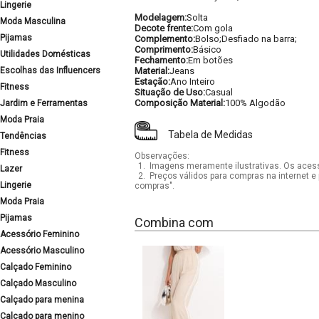
Lingerie
Modelagem:
Solta
Moda Masculina
Decote frente:
Com gola
Pijamas
Complemento:
Bolso;Desfiado na barra;
Comprimento:
Básico
Utilidades Domésticas
Fechamento:
Em botões
Escolhas das Influencers
Material:
Jeans
Estação:
Ano Inteiro
Fitness
Situação de Uso:
Casual
Composição Material:
100% Algodão
Jardim e Ferramentas
Moda Praia
Tabela de Medidas
Tendências
Fitness
Observações:
1.
Imagens meramente ilustrativas. Os acess
Lazer
2.
Preços válidos para compras na internet e 
Lingerie
compras".
Moda Praia
Pijamas
Combina com
Acessório Feminino
Acessório Masculino
Calçado Feminino
Calçado Masculino
Calçado para menina
Calçado para menino