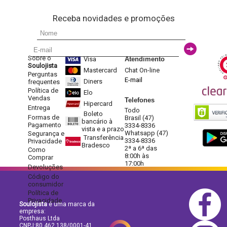
Receba novidades e promoções
Sobre o
Visa
Atendimento
Soulojista
Mastercard
Chat On-line
Perguntas
E-mail
Diners
frequentes
Política de
Elo
Vendas
Telefones
Hipercard
Entrega
Todo
Boleto
Formas de
Brasil (47)
bancário à
Pagamento
3334-8336
vista e a prazo
Whatsapp (47)
Segurança e
Transferência
3334-8336
Privacidade
Bradesco
2ª a 6ª das
Como
8:00h às
Comprar
17:00h
Devoluções
Código do
consumidor
Política de
Privacidade
Soulojista
é uma marca da
empresa:
Posthaus Ltda
CNPJ:80.462.138/0001-41