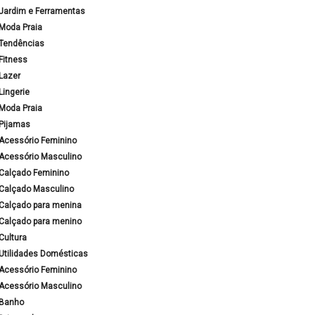
Jardim e Ferramentas
Moda Praia
Tendências
Fitness
Lazer
Lingerie
Moda Praia
Pijamas
Acessório Feminino
Acessório Masculino
Calçado Feminino
Calçado Masculino
Calçado para menina
Calçado para menino
Cultura
Utilidades Domésticas
Acessório Feminino
Acessório Masculino
Banho