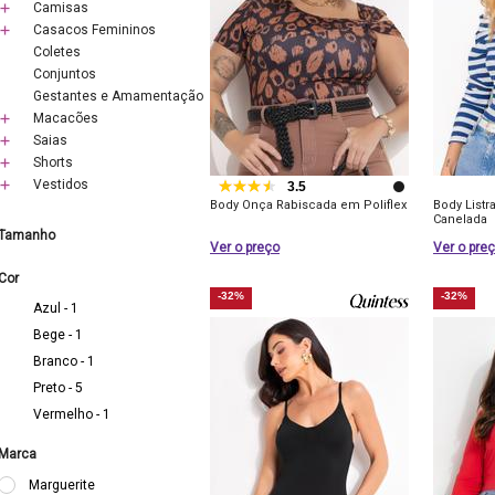
Camisas
Casacos Femininos
Coletes
Conjuntos
Gestantes e Amamentação
Macacões
Saias
Shorts
Vestidos
3.5
Body Onça Rabiscada em Poliflex
Body List
Canelada
Tamanho
Ver o preço
Ver o pre
Cor
-32%
-32%
Azul - 1
Bege - 1
Branco - 1
Preto - 5
Vermelho - 1
Marca
Marguerite