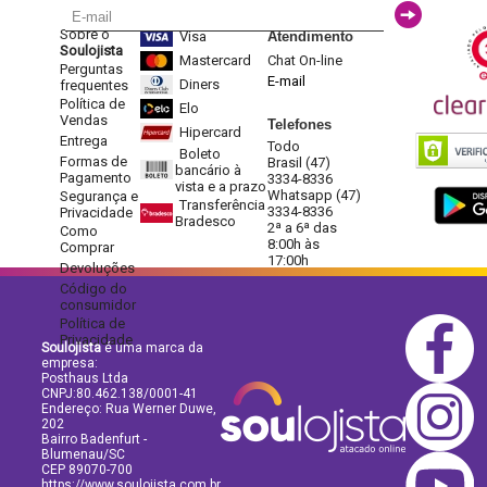
Sobre o
Visa
Atendimento
Soulojista
Mastercard
Chat On-line
Perguntas
E-mail
Diners
frequentes
Política de
Elo
Vendas
Telefones
Hipercard
Entrega
Todo
Boleto
Formas de
Brasil (47)
bancário à
Pagamento
3334-8336
vista e a prazo
Whatsapp (47)
Segurança e
Transferência
3334-8336
Privacidade
Bradesco
2ª a 6ª das
Como
8:00h às
Comprar
17:00h
Devoluções
Código do
consumidor
Política de
Privacidade
Soulojista
é uma marca da
empresa:
Posthaus Ltda
CNPJ:80.462.138/0001-41
Endereço: Rua Werner Duwe,
202
Bairro Badenfurt -
Blumenau/SC
CEP 89070-700
https://www.soulojista.com.br