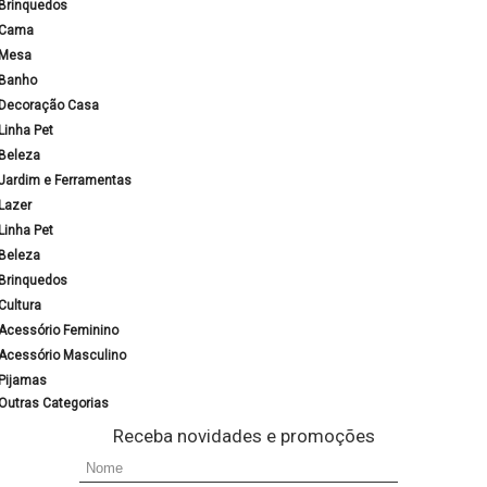
Brinquedos
Cama
Mesa
Banho
Decoração Casa
Linha Pet
Beleza
Jardim e Ferramentas
Lazer
Linha Pet
Beleza
Brinquedos
Cultura
Acessório Feminino
Acessório Masculino
Pijamas
Outras Categorias
Receba novidades e promoções