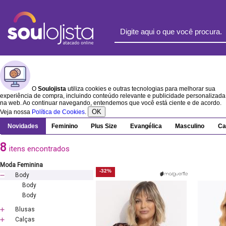
O
Soulojista
utiliza cookies e outras tecnologias para melhorar sua
experiência de compra, incluindo conteúdo relevante e publicidade personalizada
na web. Ao continuar navegando, entendemos que você está ciente e de acordo.
OK
Veja nossa
Política de Cookies
.
Novidades
Feminino
Plus Size
Evangélica
Masculino
Ca
8
itens encontrados
Moda Feminina
-32%
Body
Body
Body
Blusas
Calças