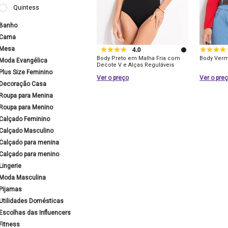
Quintess
Banho
Cama
Mesa
4.0
Body Preto em Malha Fria com
Body Verm
Moda Evangélica
Decote V e Alças Reguláveis
Plus Size Feminino
Ver o preço
Ver o pre
Decoração Casa
Roupa para Menina
Roupa para Menino
Calçado Feminino
Calçado Masculino
Calçado para menina
Calçado para menino
Lingerie
Moda Masculina
Pijamas
Utilidades Domésticas
Escolhas das Influencers
Fitness