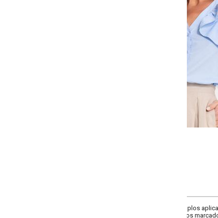
-
-
-
-
+
+
+
P
M
G
GG
COMPRAR
plos aplicados ao longo do decote em "V" e ombros, trazendo um toque româ
s marcados e modelagem levemente solta. Confeccionada em tecido tricolin