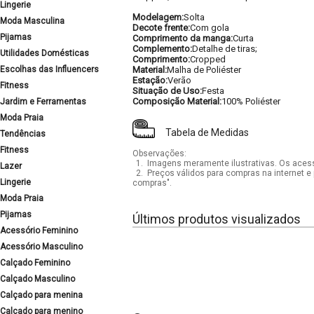
Lingerie
Modelagem:
Solta
Moda Masculina
Decote frente:
Com gola
Pijamas
Comprimento da manga:
Curta
Complemento:
Detalhe de tiras;
Utilidades Domésticas
Comprimento:
Cropped
Escolhas das Influencers
Material:
Malha de Poliéster
Estação:
Verão
Fitness
Situação de Uso:
Festa
Composição Material:
100% Poliéster
Jardim e Ferramentas
Moda Praia
Tabela de Medidas
Tendências
Fitness
Observações:
1.
Imagens meramente ilustrativas. Os acess
Lazer
2.
Preços válidos para compras na internet e 
Lingerie
compras".
Moda Praia
Pijamas
Últimos produtos visualizados
Acessório Feminino
Acessório Masculino
Calçado Feminino
Calçado Masculino
Calçado para menina
Calçado para menino