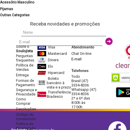
Acessório Masculino
Pijamas
Outras Categorias
Receba novidades e promoções
Sobre o
Visa
Atendimento
Soulojista
Mastercard
Chat On-line
Perguntas
E-mail
Diners
frequentes
Política de
Elo
Vendas
Telefones
Hipercard
Entrega
Todo
Boleto
Formas de
Brasil (47)
bancário à
Pagamento
3334-8336
vista e a prazo
Whatsapp (47)
Segurança e
Transferência
3334-8336
Privacidade
Bradesco
2ª a 6ª das
Como
8:00h às
Comprar
17:00h
Devoluções
Código do
consumidor
Política de
Privacidade