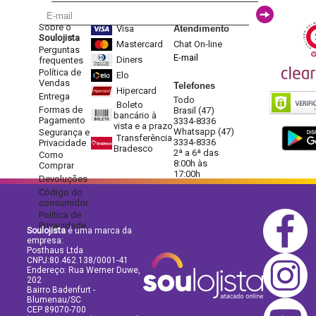
Sobre o
Visa
Atendimento
Soulojista
Mastercard
Chat On-line
Perguntas
E-mail
Diners
frequentes
Política de
Elo
Vendas
Telefones
Hipercard
Entrega
Todo
Boleto
Formas de
Brasil (47)
bancário à
Pagamento
3334-8336
vista e a prazo
Whatsapp (47)
Segurança e
Transferência
3334-8336
Privacidade
Bradesco
2ª a 6ª das
Como
8:00h às
Comprar
17:00h
Devoluções
Código do
consumidor
Política de
Privacidade
Soulojista
é uma marca da
empresa:
Posthaus Ltda
CNPJ:80.462.138/0001-41
Endereço: Rua Werner Duwe,
202
Bairro Badenfurt -
Blumenau/SC
CEP 89070-700