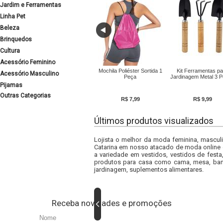
Jardim e Ferramentas
Linha Pet
Beleza
Brinquedos
Cultura
Acessório Feminino
Mochila Poliéster Sortida 1
Kit Ferramentas pa
Acessório Masculino
Peça
Jardinagem Metal 3 
Pijamas
Outras Categorias
R$ 7,99
R$ 9,99
Últimos produtos visualizados
Lojista o melhor da moda feminina, masculi
Catarina em nosso atacado de moda online e
a variedade em vestidos, vestidos de fest
produtos para casa como cama, mesa, banh
jardinagem, suplementos alimentares.
Receba novidades e promoções