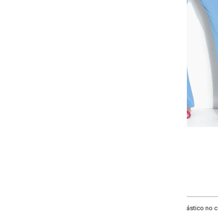
Selecione a quantidade para cada tamanho:
-
-
-
-
+
+
+
P
M
G
GG
COMPRAR
tico no cós, recorte frente, bolsos funcionais, pasantes e faixa para amarraç