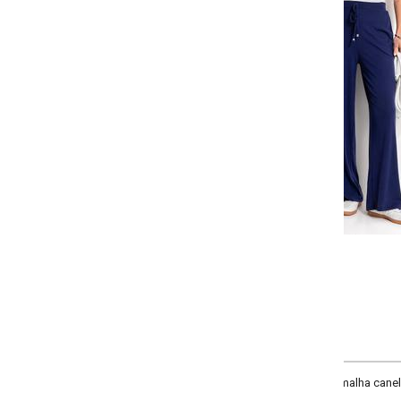
Selecione a quantidade para cada tamanho:
-
-
+
P
M
G
GG
COMPRAR
alha canelada com elástico e cordão no cós decorativo.