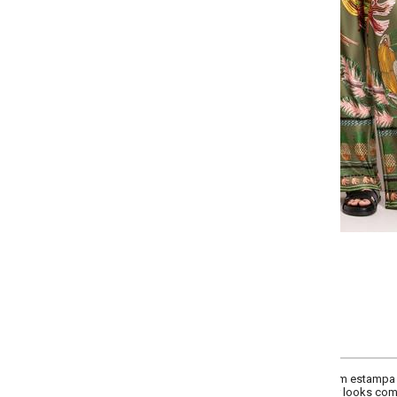
-
-
-
-
+
+
+
P
M
G
GG
COMPRAR
 estampa exclusiva e barrado. Possui cós com elástico e bolsos laterais. Peça
r looks com charme e praticidade.