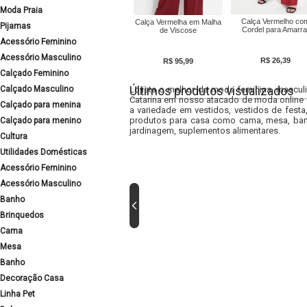
Moda Praia
Calça Vermelho co
Calça Vermelha em Malha
Pijamas
Cordel para Amarra
de Viscose
Acessório Feminino
Acessório Masculino
R$ 26,39
R$ 95,99
Calçado Feminino
Últimos produtos visualizados
Calçado Masculino
Lojista o melhor da moda feminina, masculi
Catarina em nosso atacado de moda online e
Calçado para menina
a variedade em vestidos, vestidos de fest
produtos para casa como cama, mesa, banh
Calçado para menino
jardinagem, suplementos alimentares.
Cultura
Utilidades Domésticas
Acessório Feminino
Acessório Masculino
Banho
Brinquedos
Cama
Mesa
Banho
Decoração Casa
Linha Pet