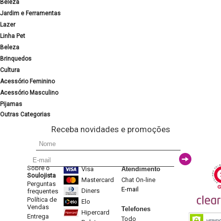
Beleza
Jardim e Ferramentas
Lazer
Linha Pet
Beleza
Brinquedos
Cultura
Acessório Feminino
Acessório Masculino
Pijamas
Outras Categorias
Receba novidades e promoções
Sobre o
Visa
Atendimento
Soulojista
Mastercard
Chat On-line
Perguntas
E-mail
Diners
frequentes
Política de
Elo
Vendas
Telefones
Hipercard
Entrega
Todo