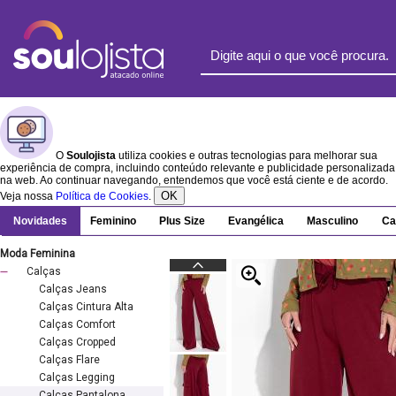
O
Soulojista
utiliza cookies e outras tecnologias para melhorar sua
experiência de compra, incluindo conteúdo relevante e publicidade personalizada
na web. Ao continuar navegando, entendemos que você está ciente e de acordo.
OK
Veja nossa
Política de Cookies
.
Novidades
Feminino
Plus Size
Evangélica
Masculino
Ca
Moda Feminina
Calças
Calças Jeans
Calças Cintura Alta
Calças Comfort
Calças Cropped
Calças Flare
Calças Legging
Calças Pantalona