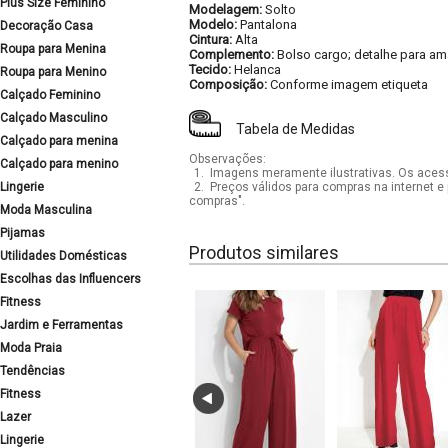
Plus Size Feminino
Modelagem:
Solto
Modelo:
Pantalona
Decoração Casa
Cintura:
Alta
Roupa para Menina
Complemento:
Bolso cargo; detalhe para ama
Tecido:
Helanca
Roupa para Menino
Composição:
Conforme imagem etiqueta
Calçado Feminino
Calçado Masculino
Tabela de Medidas
Calçado para menina
Observações:
Calçado para menino
1.
Imagens meramente ilustrativas. Os acess
Lingerie
2.
Preços válidos para compras na internet e 
compras".
Moda Masculina
Pijamas
Produtos similares
Utilidades Domésticas
Escolhas das Influencers
Fitness
Jardim e Ferramentas
Moda Praia
Tendências
Fitness
Lazer
Lingerie