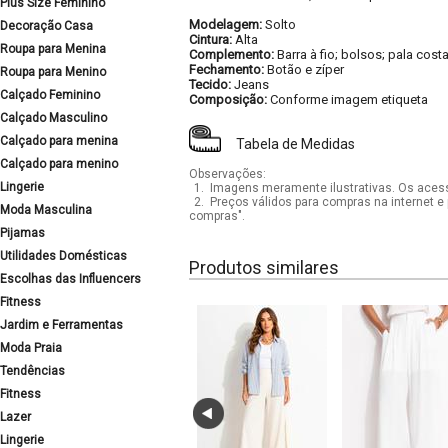
Plus Size Feminino
Modelagem:
Solto
Decoração Casa
Cintura:
Alta
Roupa para Menina
Complemento:
Barra à fio; bolsos; pala cost
Fechamento:
Botão e zíper
Roupa para Menino
Tecido:
Jeans
Calçado Feminino
Composição:
Conforme imagem etiqueta
Calçado Masculino
Calçado para menina
Tabela de Medidas
Calçado para menino
Observações:
Lingerie
1.
Imagens meramente ilustrativas. Os acess
2.
Preços válidos para compras na internet e 
Moda Masculina
compras".
Pijamas
Utilidades Domésticas
Produtos similares
Escolhas das Influencers
Fitness
Jardim e Ferramentas
Moda Praia
Tendências
Fitness
Lazer
Lingerie