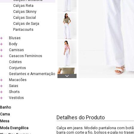
Calças Reta
Calças Skinny
Calças Social
Calças de Sarja
Pantacourts
Blusas
Body
Camisas
Casacos Femininos
Coletes
Conjuntos
Gestantes e Amamentação
Macacões
Saias
Shorts
Vestidos
Banho
Cama
Detalhes do Produto
Mesa
Calça em jeans. Modelo pantalona com botão 
Moda Evangélica
barra com corte a fio, bolsos e pala no traseir