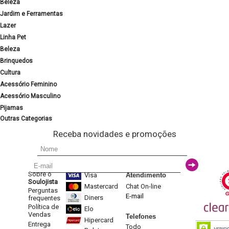
Beleza
Jardim e Ferramentas
Lazer
Linha Pet
Beleza
Brinquedos
Cultura
Acessório Feminino
Acessório Masculino
Pijamas
Outras Categorias
Receba novidades e promoções
Sobre o
Visa
Atendimento
Soulojista
Mastercard
Chat On-line
Perguntas
E-mail
Diners
frequentes
Política de
Elo
Vendas
Telefones
Hipercard
Entrega
Todo