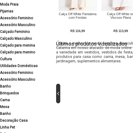
Moda Praia
Pijamas
Calça Off White Pantalona
Calça Off White 
com Fendas
Viscose Plana
Acessório Feminino
Acessório Masculino
R$ 116,99
R$ 113,99
Calçado Feminino
Calçado Masculino
Últimos produtos visualizados
Lojista o melhor da moda feminina, masculi
Calçado para menina
Catarina em nosso atacado de moda online e
a variedade em vestidos, vestidos de fest
Calçado para menino
produtos para casa como cama, mesa, banh
Cultura
jardinagem, suplementos alimentares.
Utilidades Domésticas
Acessório Feminino
Acessório Masculino
Banho
Brinquedos
Cama
Mesa
Banho
Decoração Casa
Linha Pet