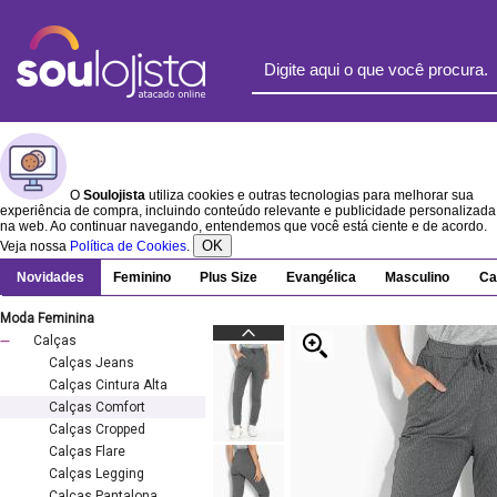
O
Soulojista
utiliza cookies e outras tecnologias para melhorar sua
experiência de compra, incluindo conteúdo relevante e publicidade personalizada
na web. Ao continuar navegando, entendemos que você está ciente e de acordo.
OK
Veja nossa
Política de Cookies
.
Novidades
Feminino
Plus Size
Evangélica
Masculino
Ca
Moda Feminina
Calças
Calças Jeans
Calças Cintura Alta
Calças Comfort
Calças Cropped
Calças Flare
Calças Legging
Calças Pantalona