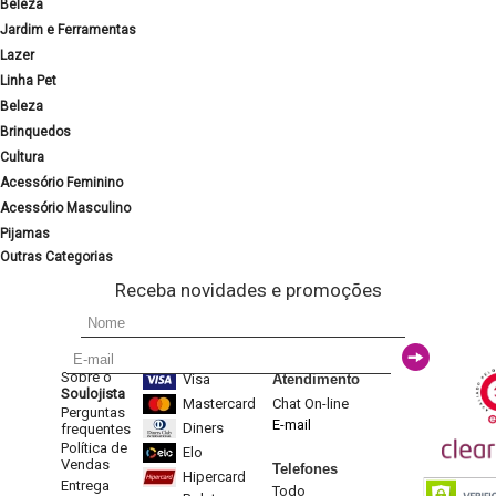
Beleza
Jardim e Ferramentas
Lazer
Linha Pet
Beleza
Brinquedos
Cultura
Acessório Feminino
Acessório Masculino
Pijamas
Outras Categorias
Receba novidades e promoções
Sobre o
Visa
Atendimento
Soulojista
Mastercard
Chat On-line
Perguntas
E-mail
Diners
frequentes
Política de
Elo
Vendas
Telefones
Hipercard
Entrega
Todo