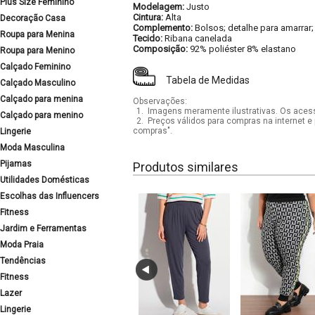
Plus Size Feminino
Modelagem:
Justo
Cintura:
Alta
Decoração Casa
Complemento:
Bolsos; detalhe para amarrar;
Roupa para Menina
Tecido:
Ribana canelada
Composição:
92% poliéster 8% elastano
Roupa para Menino
Calçado Feminino
Tabela de Medidas
Calçado Masculino
Calçado para menina
Observações:
1.
Imagens meramente ilustrativas. Os acess
Calçado para menino
2.
Preços válidos para compras na internet e 
compras".
Lingerie
Moda Masculina
Pijamas
Produtos similares
Utilidades Domésticas
Escolhas das Influencers
Fitness
Jardim e Ferramentas
Moda Praia
Tendências
Fitness
Lazer
Lingerie