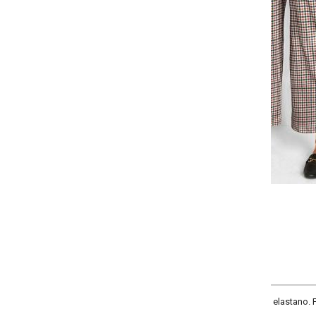
-
-
-
+
+
+
P
M
G
GG
COMPRAR
 elastano. Possui elástico cós frente e costas, bolso faca. Comprimento cro