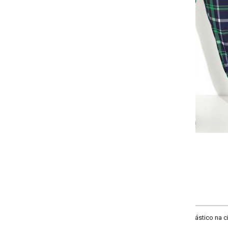
Selecione a quantidade para cada tamanho:
-
-
-
+
+
+
P
M
G
GG
COMPRAR
ico na cintura, bolsos funcionais e na barra. Cintura: Alta.