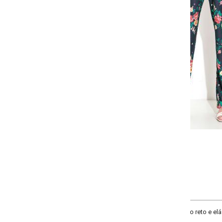
-
-
-
-
+
+
+
P
M
G
GG
COMPRAR
reto e elástico no cós. Cintura alta.