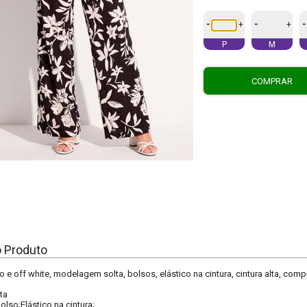
-
-
-
+
+
P
M
COMPRAR
o Produto
to e off white, modelagem solta, bolsos, elástico na cintura, cintura alta, comp
ta
olso;Elástico na cintura;