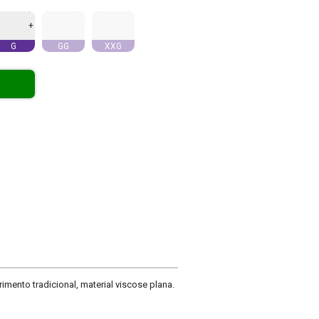
+
G
GG
XXG
rimento tradicional, material viscose plana.