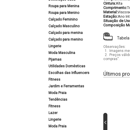
Cintura:
Alta
Roupa para Menina
Comprimento:
T
Material:
Viscos
Roupa para Menino
Estação:
Ano Int
Calçado Feminino
Situação de Us
Composição Mat
Calçado Masculino
Calçado para menina
Tabela
Calçado para menino
Lingerie
Observações:
1.
Imagens mera
Moda Masculina
2.
Preços válid
compras".
Pijamas
Utilidades Domésticas
Escolhas das Influencers
Últimos pro
Fitness
Jardim e Ferramentas
Moda Praia
Tendências
Fitness
Lazer
Lingerie
Moda Praia