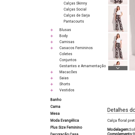
Calças Skinny
Calças Social
Calças de Sarja
Pantacourts
Blusas
Body
Camisas
Casacos Femininos
Coletes
Conjuntos
Gestantes e Amamentação
Macacões
Saias
Shorts
Vestidos
Banho
Cama
Detalhes d
Mesa
Calça floral pre
Moda Evangélica
Plus Size Feminino
Modelagem:
Sol
Complemento:
B
Decoração Casa