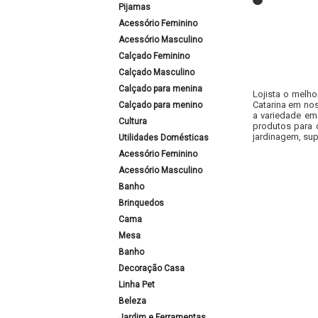
Pijamas
Acessório Feminino
Acessório Masculino
Calçado Feminino
Calçado Masculino
Calçado para menina
Lojista o melho
Catarina em nos
Calçado para menino
a variedade em
Cultura
produtos para 
jardinagem, sup
Utilidades Domésticas
Acessório Feminino
Acessório Masculino
Banho
Brinquedos
Cama
Mesa
Banho
Decoração Casa
Linha Pet
Beleza
Jardim e Ferramentas