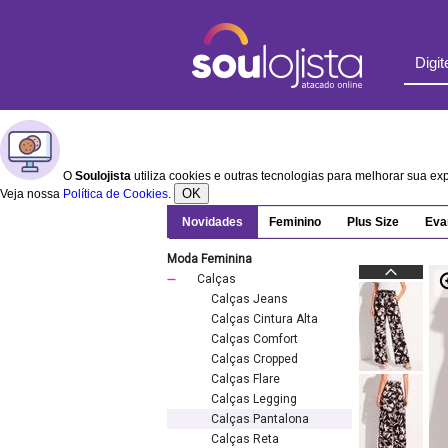
O
Soulojista
utiliza cookies e outras tecnologias para melhorar sua e
OK
Veja nossa
Política de Cookies
.
Novidades
Feminino
Plus Size
Eva
Moda Feminina
Calças
Calças Jeans
Calças Cintura Alta
Calças Comfort
Calças Cropped
Calças Flare
Calças Legging
Calças Pantalona
Calças Reta