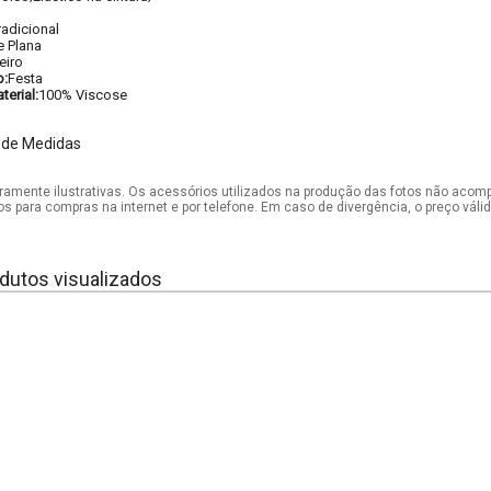
radicional
e Plana
eiro
o:
Festa
erial:
100% Viscose
 de Medidas
mente ilustrativas. Os acessórios utilizados na produção das fotos não acom
os para compras na internet e por telefone. Em caso de divergência, o preço vál
dutos visualizados