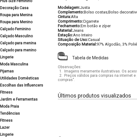
Plus Size Feminino
Modelagem:
Justa
Decoração Casa
Complemento:
Bolso costas;Bolso decorativo
Roupa para Menina
Cintura:
Alta
Comprimento:
Cigarrete
Roupa para Menino
Fechamento:
Em botão e zíper
Calçado Feminino
Material:
Jeans
Estação:
Ano Inteiro
Calçado Masculino
Situação de Uso:
Casual
Calçado para menina
Composição Material:
97% Algodão, 3% Polié
Calçado para menino
Lingerie
Tabela de Medidas
Moda Masculina
Observações:
Pijamas
1.
Imagens meramente ilustrativas. Os acess
2.
Preços válidos para compras na internet e 
Utilidades Domésticas
compras".
Escolhas das Influencers
Fitness
Últimos produtos visualizados
Jardim e Ferramentas
Moda Praia
Tendências
Fitness
Lazer
Lingerie