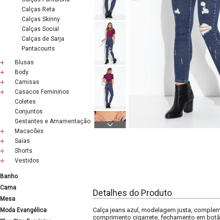
Calças Reta
Calças Skinny
Calças Social
Calças de Sarja
Pantacourts
Blusas
Body
Camisas
Casacos Femininos
Coletes
Conjuntos
Gestantes e Amamentação
Macacões
Saias
Shorts
Vestidos
Banho
Cama
Detalhes do Produto
Mesa
Calça jeans azul, modelagem justa, complemen
Moda Evangélica
comprimento cigarrete, fechamento em botão 