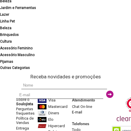
Beleza
Jardim e Ferramentas
Lazer
Linha Pet
Beleza
Brinquedos
Cultura
Acessório Feminino
Acessório Masculino
Pijamas
Outras Categorias
Receba novidades e promoções
Sobre o
Visa
Atendimento
Soulojista
Mastercard
Chat On-line
Perguntas
E-mail
Diners
frequentes
Política de
Elo
Vendas
Telefones
Hipercard
Entrega
Todo