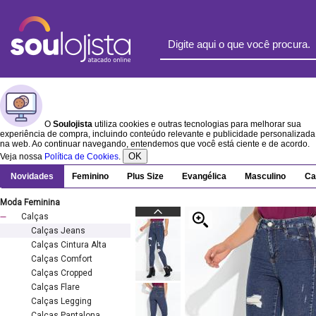
O
Soulojista
utiliza cookies e outras tecnologias para melhorar sua
experiência de compra, incluindo conteúdo relevante e publicidade personalizada
na web. Ao continuar navegando, entendemos que você está ciente e de acordo.
OK
Veja nossa
Política de Cookies
.
Novidades
Feminino
Plus Size
Evangélica
Masculino
Ca
Moda Feminina
Calças
Calças Jeans
Calças Cintura Alta
Calças Comfort
Calças Cropped
Calças Flare
Calças Legging
Calças Pantalona