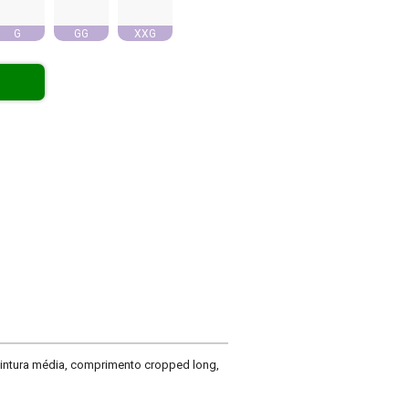
G
GG
XXG
cintura média, comprimento cropped long,