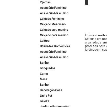
Pijamas
Acessório Feminino
Acessório Masculino
Calçado Feminino
Calçado Masculino
Calçado para menina
Lojista o melho
Calçado para menino
Catarina em nos
Cultura
a variedade em
produtos para 
Utilidades Domésticas
jardinagem, sup
Acessório Feminino
Acessório Masculino
Banho
Brinquedos
Cama
Mesa
Banho
Decoração Casa
Linha Pet
Beleza
Jardim e Ferramentas