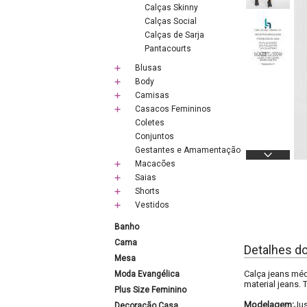
Calças Skinny
Calças Social
Calças de Sarja
Pantacourts
Blusas
Body
Camisas
Casacos Femininos
Coletes
Conjuntos
Gestantes e Amamentação
Macacões
Saias
Shorts
Vestidos
Banho
Cama
Detalhes d
Mesa
Calça jeans méd
Moda Evangélica
material jeans.
Plus Size Feminino
Modelagem:
Ju
Decoração Casa