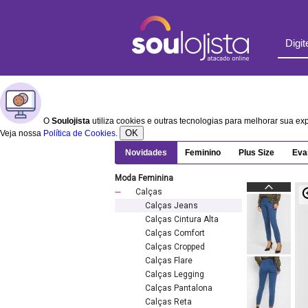
O
Soulojista
utiliza cookies e outras tecnologias para melhorar sua e
OK
Veja nossa
Política de Cookies
.
Novidades
Feminino
Plus Size
Eva
Moda Feminina
Calças
Calças Jeans
Calças Cintura Alta
Calças Comfort
Calças Cropped
Calças Flare
Calças Legging
Calças Pantalona
Calças Reta