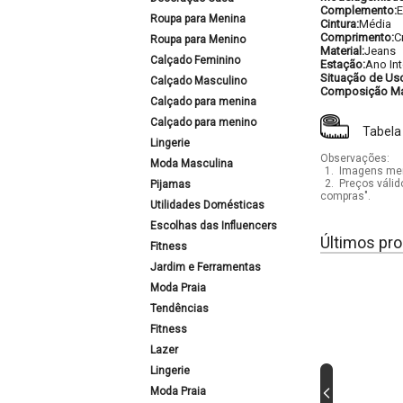
Complemento:
E
Roupa para Menina
Cintura:
Média
Comprimento:
C
Roupa para Menino
Material:
Jeans
Calçado Feminino
Estação:
Ano Int
Situação de Us
Calçado Masculino
Composição Mat
Calçado para menina
Calçado para menino
Tabela
Lingerie
Observações:
Moda Masculina
1.
Imagens mera
2.
Preços válid
Pijamas
compras".
Utilidades Domésticas
Escolhas das Influencers
Últimos pro
Fitness
Jardim e Ferramentas
Moda Praia
Tendências
Fitness
Lazer
Lingerie
Moda Praia