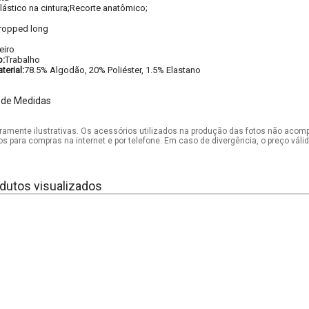
lástico na cintura;Recorte anatômico;
ropped long
eiro
o:
Trabalho
erial:
78.5% Algodão, 20% Poliéster, 1.5% Elastano
 de Medidas
mente ilustrativas. Os acessórios utilizados na produção das fotos não acom
os para compras na internet e por telefone. Em caso de divergência, o preço vál
dutos visualizados