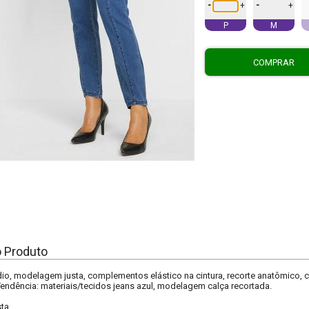
-
-
+
+
P
M
COMPRAR
o Produto
io, modelagem justa, complementos elástico na cintura, recorte anatômico, 
 Tendência: materiais/tecidos jeans azul, modelagem calça recortada.
sta