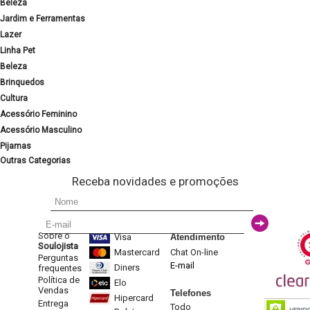
Beleza
Jardim e Ferramentas
Lazer
Linha Pet
Beleza
Brinquedos
Cultura
Acessório Feminino
Acessório Masculino
Pijamas
Outras Categorias
Receba novidades e promoções
Sobre o
Visa
Atendimento
Soulojista
Mastercard
Chat On-line
Perguntas
E-mail
Diners
frequentes
Política de
Elo
Vendas
Telefones
Hipercard
Entrega
Todo