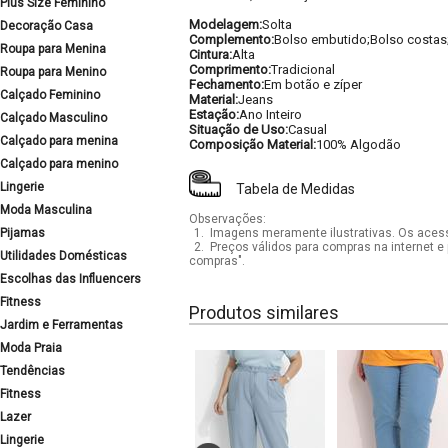
Plus Size Feminino
Modelagem:
Solta
Decoração Casa
Complemento:
Bolso embutido;Bolso costas;E
Roupa para Menina
Cintura:
Alta
Comprimento:
Tradicional
Roupa para Menino
Fechamento:
Em botão e zíper
Calçado Feminino
Material:
Jeans
Estação:
Ano Inteiro
Calçado Masculino
Situação de Uso:
Casual
Calçado para menina
Composição Material:
100% Algodão
Calçado para menino
Lingerie
Tabela de Medidas
Moda Masculina
Observações:
Pijamas
1.
Imagens meramente ilustrativas. Os acess
2.
Preços válidos para compras na internet e 
Utilidades Domésticas
compras".
Escolhas das Influencers
Fitness
Produtos similares
Jardim e Ferramentas
Moda Praia
Tendências
Fitness
Lazer
Lingerie