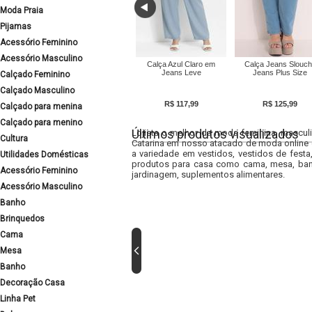
Moda Praia
Pijamas
Acessório Feminino
Acessório Masculino
Calça Azul Claro em
Calça Jeans Slouc
Jeans Leve
Jeans Plus Size
Calçado Feminino
Calçado Masculino
R$ 117,99
R$ 125,99
Calçado para menina
Calçado para menino
Últimos produtos visualizados
Lojista o melhor da moda feminina, masculi
Cultura
Catarina em nosso atacado de moda online e
a variedade em vestidos, vestidos de fest
Utilidades Domésticas
produtos para casa como cama, mesa, banh
Acessório Feminino
jardinagem, suplementos alimentares.
Acessório Masculino
Banho
Brinquedos
Cama
Mesa
Banho
Decoração Casa
Linha Pet