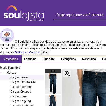
O
Soulojista
utiliza cookies e outras tecnologias para melhorar sua
experiência de compra, incluindo conteúdo relevante e publicidade personalizada
na web. Ao continuar navegando, entendemos que você está ciente e de acordo.
OK
Veja nossa
Política de Cookies
.
Novidades
Feminino
Plus Size
Evangélica
Masculino
Ca
Moda Feminina
Calças
Calças Jeans
Calças Cintura Alta
Calças Comfort
Calças Cropped
Calças Flare
Calças Legging
Calças Pantalona