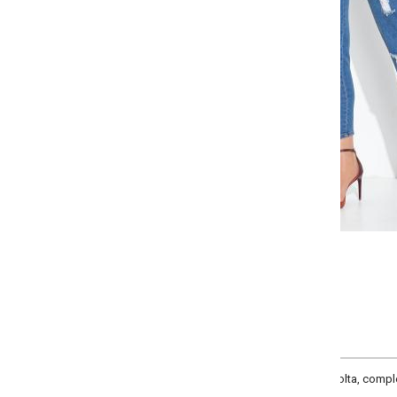
-
-
-
-
+
+
+
34
36
38
40
COMPRAR
a, complementos efeito de lavanderia, efeito rasgado, bolso, cintura alta, ma