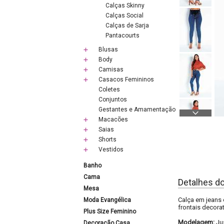
Calças Skinny
Calças Social
Calças de Sarja
Pantacourts
Blusas
Body
Camisas
Casacos Femininos
Coletes
Conjuntos
Gestantes e Amamentação
Macacões
Saias
Shorts
Vestidos
Banho
Cama
Detalhes d
Mesa
Calça em jeans 
Moda Evangélica
frontais decorat
Plus Size Feminino
Modelagem:
Ju
Decoração Casa