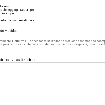
Bolsos
delo legging
-
Super lipo
tão e zíper
onforme imagem etiqueta
 de Medidas
mente ilustrativas. Os acessórios utilizados na produção das fotos não acom
os para compras na internet e por telefone. Em caso de divergência, o preço vál
dutos visualizados