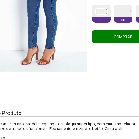
-
-
-
+
+
36
38
COMPRAR
o Produto
com elastano. Modelo legging. Tecnologia super lipo, com cinta modeladora.
ivos e traseiros funcionais. Fechamento em zíper e botão. Cintura alta.
sto