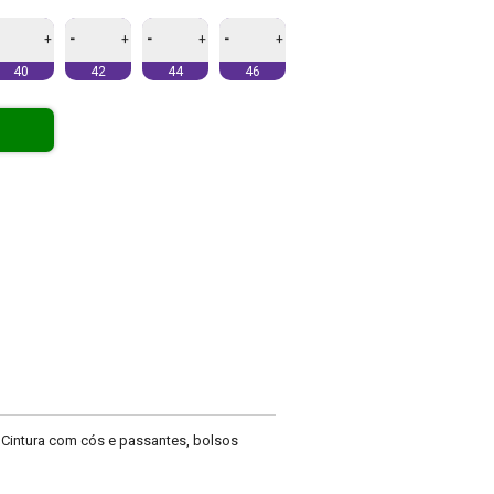
-
-
-
+
+
+
+
40
42
44
46
 Cintura com cós e passantes, bolsos