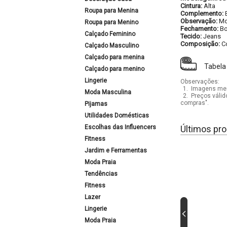
Cintura:
Alta
Roupa para Menina
Complemento:
Observação:
Mo
Roupa para Menino
Fechamento:
Bo
Calçado Feminino
Tecido:
Jeans
Composição:
C
Calçado Masculino
Calçado para menina
Tabela
Calçado para menino
Lingerie
Observações:
1.
Imagens mera
Moda Masculina
2.
Preços válid
compras".
Pijamas
Utilidades Domésticas
Escolhas das Influencers
Últimos pro
Fitness
Jardim e Ferramentas
Moda Praia
Tendências
Fitness
Lazer
Lingerie
Moda Praia