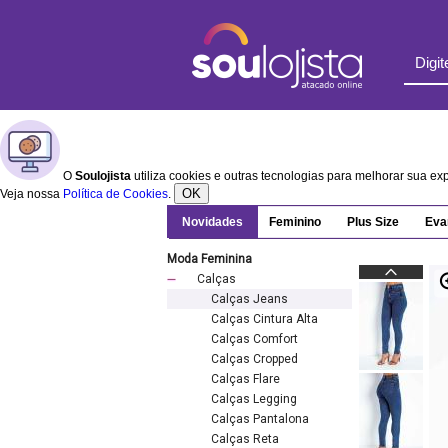
O
Soulojista
utiliza cookies e outras tecnologias para melhorar sua e
OK
Veja nossa
Política de Cookies
.
Novidades
Feminino
Plus Size
Eva
Moda Feminina
Calças
Calças Jeans
Calças Cintura Alta
Calças Comfort
Calças Cropped
Calças Flare
Calças Legging
Calças Pantalona
Calças Reta