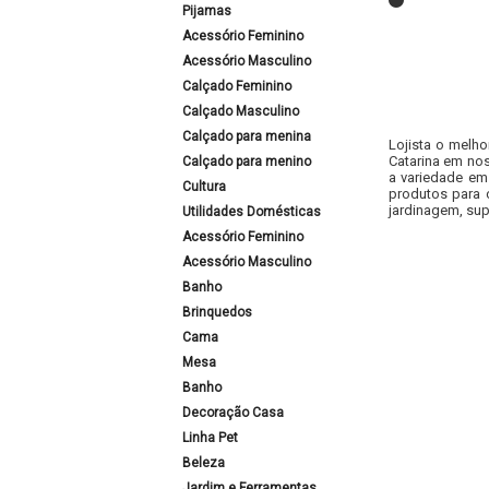
Pijamas
Acessório Feminino
Acessório Masculino
Calçado Feminino
Calçado Masculino
Calçado para menina
Lojista o melho
Catarina em nos
Calçado para menino
a variedade em
Cultura
produtos para 
jardinagem, sup
Utilidades Domésticas
Acessório Feminino
Acessório Masculino
Banho
Brinquedos
Cama
Mesa
Banho
Decoração Casa
Linha Pet
Beleza
Jardim e Ferramentas